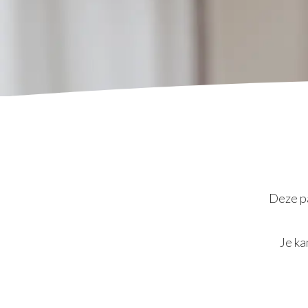
Deze pa
Je ka