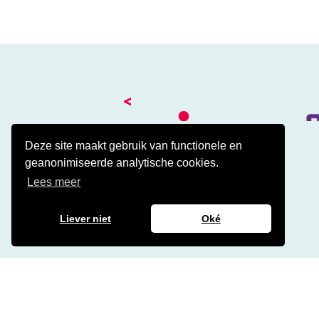
<
Deze site maakt gebruik van functionele en
geanonimiseerde analytische cookies.
Kantoor
Lees meer
Amalialaan 41
3743 KE Baarn
Contact
Liever niet
Oké
Veelgestelde cao vragen