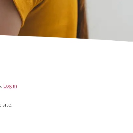
A.
Log in
 site.