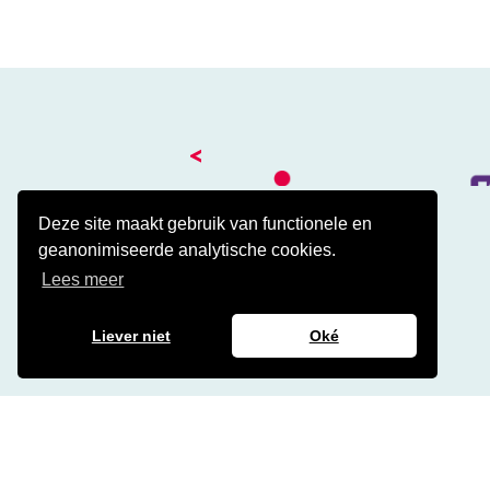
<
Deze site maakt gebruik van functionele en
geanonimiseerde analytische cookies.
Kantoor
Lees meer
Amalialaan 41
3743 KE Baarn
Contact
Liever niet
Oké
Veelgestelde cao vragen