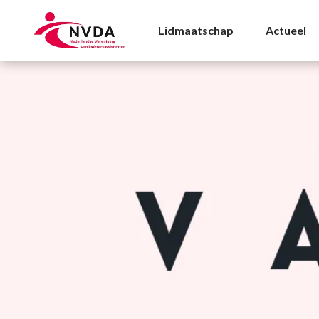
Triage Archives - NVD
Lidmaatschap
Actueel