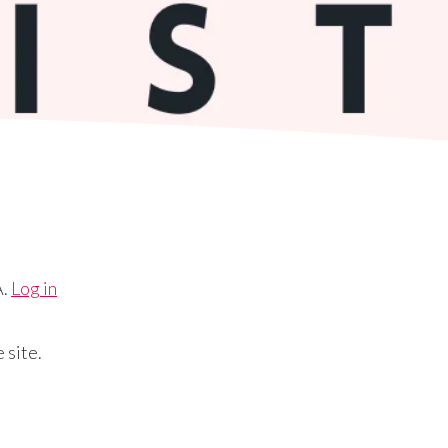
A.
Log in
 site.