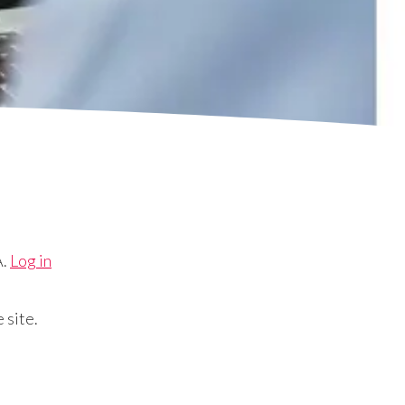
A.
Log in
 site.