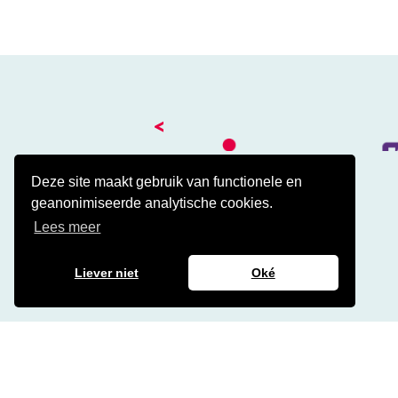
<
Deze site maakt gebruik van functionele en
geanonimiseerde analytische cookies.
Kantoor
Lees meer
Amalialaan 41
3743 KE Baarn
Contact
Liever niet
Oké
Veelgestelde cao vragen