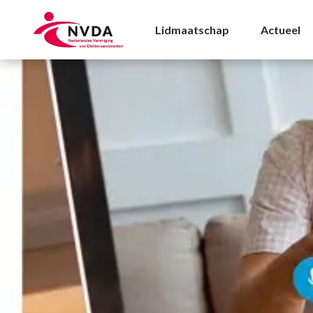
Stage|Vakblad|Ziekenh
Lidmaatschap
Actueel