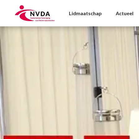
Stage|Studenten|Zij-i
Lidmaatschap
Actueel