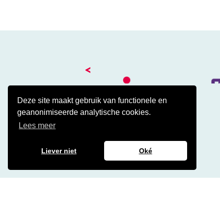
<
Deze site maakt gebruik van functionele en
geanonimiseerde analytische cookies.
Kantoor
Lees meer
Amalialaan 41
3743 KE Baarn
Contact
Liever niet
Oké
Veelgestelde cao vragen