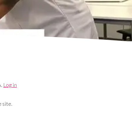
A.
Log in
 site.