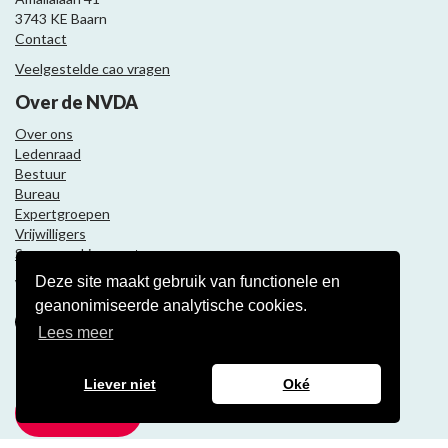
3743 KE Baarn
Contact
Veelgestelde cao vragen
Over de NVDA
Over ons
Ledenraad
Bestuur
Bureau
Expertgroepen
Vrijwilligers
Samenwerkingspartners
Deze site maakt gebruik van functionele en
Volg ons
geanonimiseerde analytische cookies.
Lees meer
Nieuwsbrief
Liever niet
Oké
Meld je aan