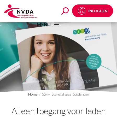
SSFH|Stage|stages|Stu
INLOGGEN
MENU
Home
/
SSFH|Stage|stages|Studenten
Alleen toegang voor leden