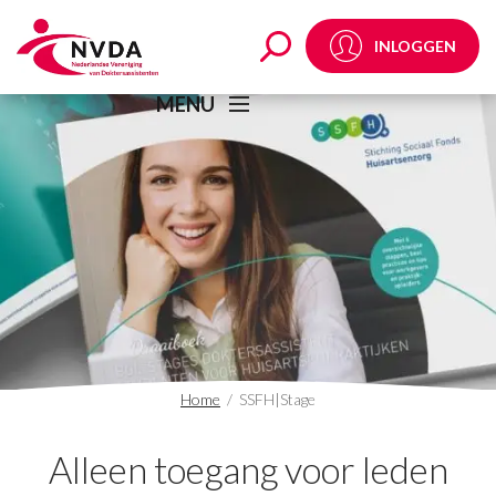
SSFH|Stage Archives 
INLOGGEN
MENU
Home
/
SSFH|Stage
Alleen toegang voor leden