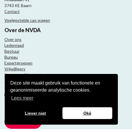
3743 KE Baarn
Contact
Veelgestelde cao vragen
Over de NVDA
Over ons
Ledenraad
Bestuur
Bureau
Expertgroepen
Vrijwilligers
Samenwerkingspartners
Deze site maakt gebruik van functionele en
Volg ons
geanonimiseerde analytische cookies.
Lees meer
Nieuwsbrief
Liever niet
Oké
Meld je aan