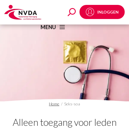
Seks-soa Archives - N
INLOGGEN
MENU
Home
/
Seks-soa
Alleen toegang voor leden