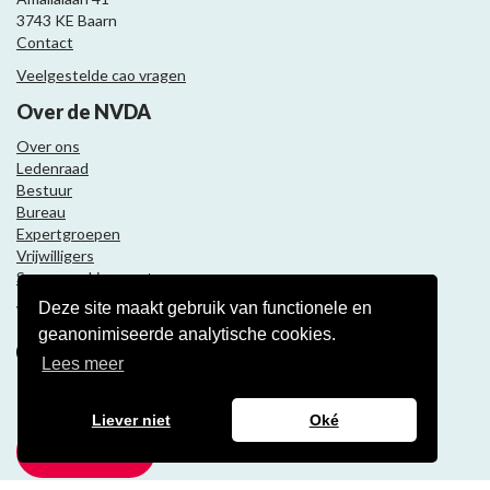
3743 KE Baarn
Contact
Veelgestelde cao vragen
Over de NVDA
Over ons
Ledenraad
Bestuur
Bureau
Expertgroepen
Vrijwilligers
Samenwerkingspartners
Deze site maakt gebruik van functionele en
Volg ons
geanonimiseerde analytische cookies.
Lees meer
Nieuwsbrief
Liever niet
Oké
Meld je aan