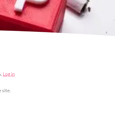
A.
Log in
 site.