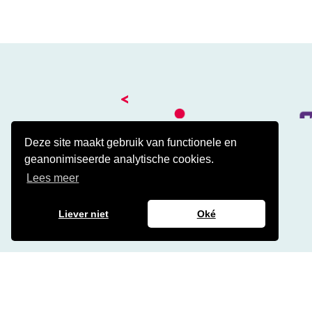
<
Deze site maakt gebruik van functionele en
geanonimiseerde analytische cookies.
Kantoor
Lees meer
Amalialaan 41
3743 KE Baarn
Contact
Liever niet
Oké
Veelgestelde cao vragen