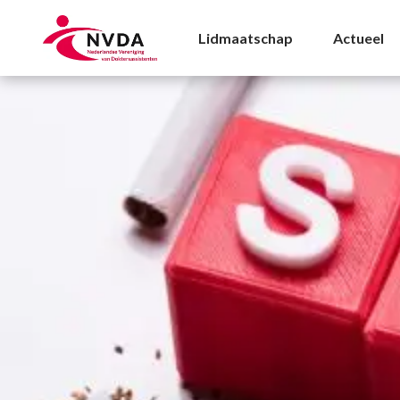
Roken Archives - NVD
Lidmaatschap
Actueel