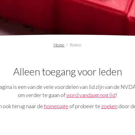
Home
/
Roken
Alleen toegang voor leden
gina is een van de vele voordelen van lid zijn van de NVD
om verder te gaan of
word vandaag nog lid
!
n ook terug naar de
homepage
of probeer te
zoeken
door de