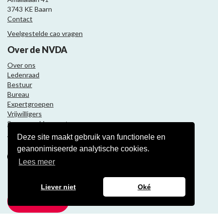
3743 KE Baarn
Contact
Veelgestelde cao vragen
Over de NVDA
Over ons
Ledenraad
Bestuur
Bureau
Expertgroepen
Vrijwilligers
Samenwerkingspartners
Deze site maakt gebruik van functionele en
Volg ons
geanonimiseerde analytische cookies.
Lees meer
Nieuwsbrief
Liever niet
Oké
Meld je aan