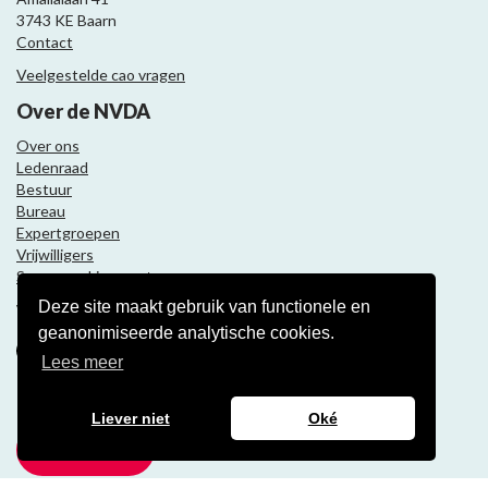
3743 KE Baarn
Contact
Veelgestelde cao vragen
Over de NVDA
Over ons
Ledenraad
Bestuur
Bureau
Expertgroepen
Vrijwilligers
Samenwerkingspartners
Deze site maakt gebruik van functionele en
Volg ons
geanonimiseerde analytische cookies.
Lees meer
Nieuwsbrief
Liever niet
Oké
Meld je aan