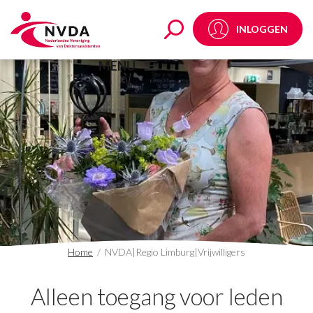
NVDA|Regio Limburg|Vr
INLOGGEN
MENU
Home
/
NVDA|Regio Limburg|Vrijwilligers
Alleen toegang voor leden