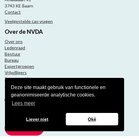
3743 KE Baarn
Contact
Veelgestelde cao vragen
Over de NVDA
Over ons
Ledenraad
Bestuur
Bureau
Expertgroepen
Vrijwilligers
Samenwerkingspartners
Deze site maakt gebruik van functionele en
Volg ons
geanonimiseerde analytische cookies.
Lees meer
Nieuwsbrief
Liever niet
Oké
Meld je aan