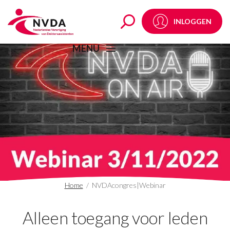
NVDAcongres|Webinar
INLOGGEN
MENU
Home
/
NVDAcongres|Webinar
Alleen toegang voor leden