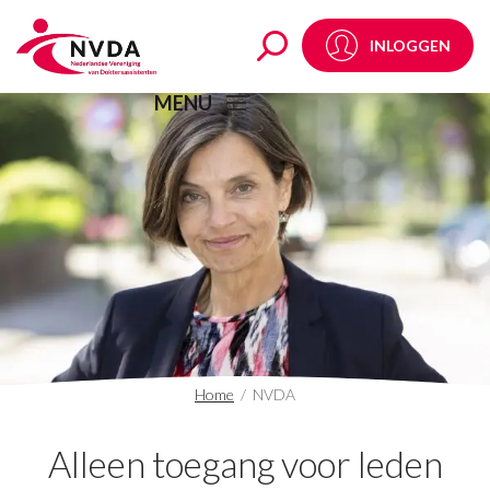
NVDA Archives - NVD
INLOGGEN
MENU
Home
/
NVDA
Alleen toegang voor leden