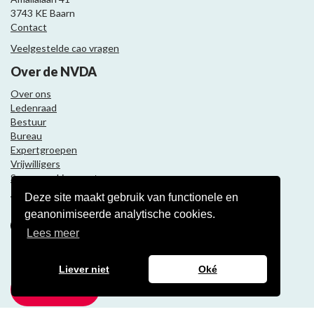
3743 KE Baarn
Contact
Veelgestelde cao vragen
Over de NVDA
Over ons
Ledenraad
Bestuur
Bureau
Expertgroepen
Vrijwilligers
Samenwerkingspartners
Deze site maakt gebruik van functionele en
Volg ons
geanonimiseerde analytische cookies.
Lees meer
Nieuwsbrief
Liever niet
Oké
Meld je aan