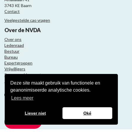
3743 KE Baarn
Contact
Veelgestelde cao vragen
Over de NVDA
Over ons
Ledenraad
Bestuur
Bureau
Expertgroepen
Vrijwilligers
Samenwerkingspartners
Deze site maakt gebruik van functionele en
Volg ons
geanonimiseerde analytische cookies.
Lees meer
Nieuwsbrief
Liever niet
Oké
Meld je aan