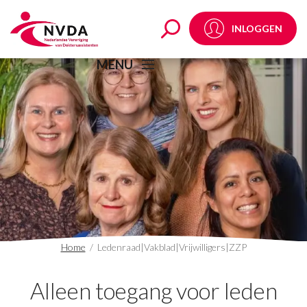
Ledenraad|Vakblad|Vrij
INLOGGEN
MENU
Home
/
Ledenraad|Vakblad|Vrijwilligers|ZZP
Alleen toegang voor leden