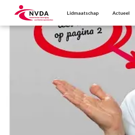
Jaarverslag|Vakblad A
Lidmaatschap
Actueel