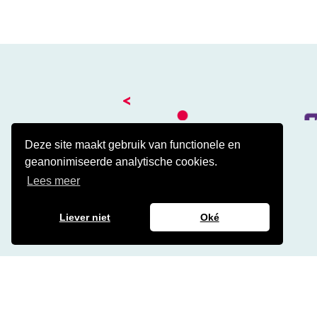
<
Deze site maakt gebruik van functionele en
geanonimiseerde analytische cookies.
Kantoor
Lees meer
Amalialaan 41
3743 KE Baarn
Contact
Liever niet
Oké
Veelgestelde cao vragen