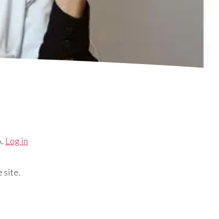
A.
Log in
 site.