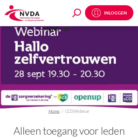
IZZ|Webinar Archives
INLOGGEN
MENU
Home
/
IZZ|Webinar
Alleen toegang voor leden