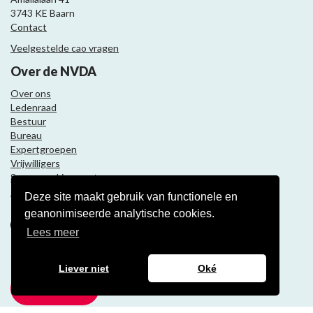
3743 KE Baarn
Contact
Veelgestelde cao vragen
Over de NVDA
Over ons
Ledenraad
Bestuur
Bureau
Expertgroepen
Vrijwilligers
Samenwerkingspartners
Deze site maakt gebruik van functionele en
Volg ons
geanonimiseerde analytische cookies.
Lees meer
Nieuwsbrief
Liever niet
Oké
Meld je aan