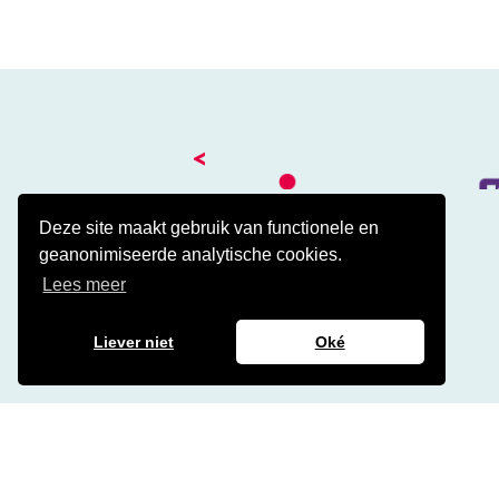
<
Deze site maakt gebruik van functionele en
geanonimiseerde analytische cookies.
Kantoor
Lees meer
Amalialaan 41
3743 KE Baarn
Contact
Liever niet
Oké
Veelgestelde cao vragen