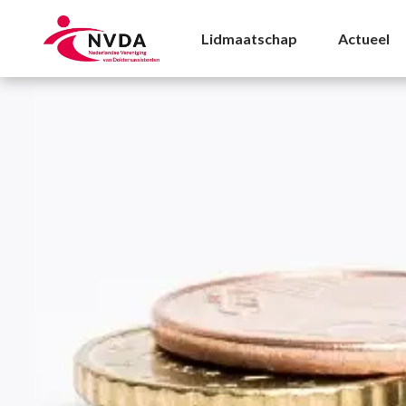
Erkenning|Functiewaar
Lidmaatschap
Actueel