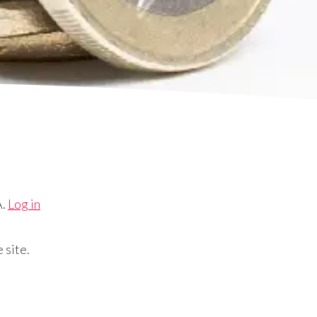
A.
Log in
 site.