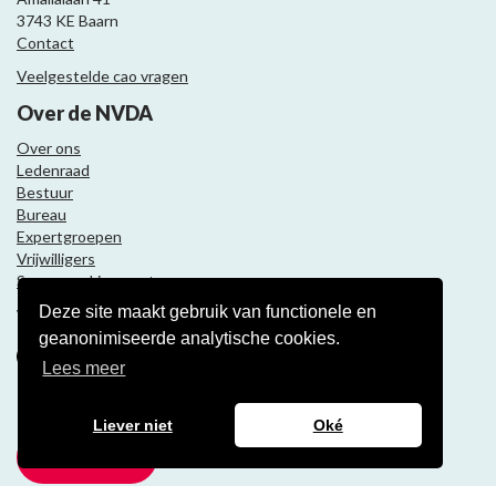
3743 KE Baarn
Contact
Veelgestelde cao vragen
Over de NVDA
Over ons
Ledenraad
Bestuur
Bureau
Expertgroepen
Vrijwilligers
Samenwerkingspartners
Deze site maakt gebruik van functionele en
Volg ons
geanonimiseerde analytische cookies.
Lees meer
Nieuwsbrief
Liever niet
Oké
Meld je aan