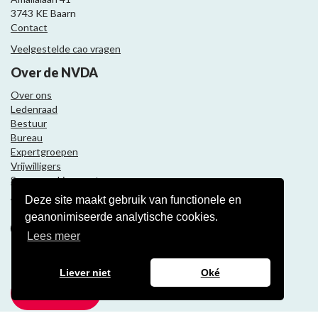
3743 KE Baarn
Contact
Veelgestelde cao vragen
Over de NVDA
Over ons
Ledenraad
Bestuur
Bureau
Expertgroepen
Vrijwilligers
Samenwerkingspartners
Deze site maakt gebruik van functionele en
Volg ons
geanonimiseerde analytische cookies.
Lees meer
Nieuwsbrief
Liever niet
Oké
Meld je aan