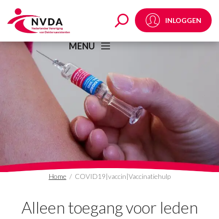
COVID19|vaccin|Vaccin
INLOGGEN
MENU
Home
/
COVID19|vaccin|Vaccinatiehulp
Alleen toegang voor leden