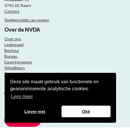
3743 KE Baarn
Contact
Veelgestelde cao vragen
Over de NVDA
Over ons
Ledenraad
Bestuur
Bureau
Expertgroepen
Vrijwilligers
Samenwerkingspartners
Deze site maakt gebruik van functionele en
Volg ons
geanonimiseerde analytische cookies.
Lees meer
Nieuwsbrief
Liever niet
Oké
Meld je aan