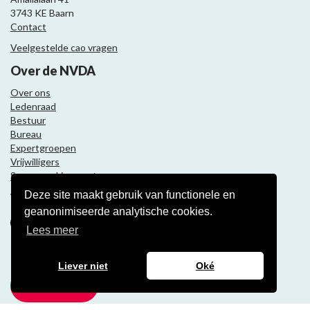
3743 KE Baarn
Contact
Veelgestelde cao vragen
Over de NVDA
Over ons
Ledenraad
Bestuur
Bureau
Expertgroepen
Vrijwilligers
Samenwerkingspartners
Deze site maakt gebruik van functionele en
Volg ons
geanonimiseerde analytische cookies.
Lees meer
Nieuwsbrief
Liever niet
Oké
Meld je aan