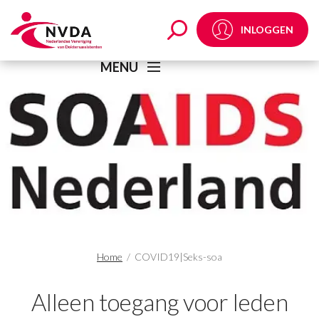
COVID19|Seks-soa Arc
INLOGGEN
MENU
Home
/
COVID19|Seks-soa
Alleen toegang voor leden