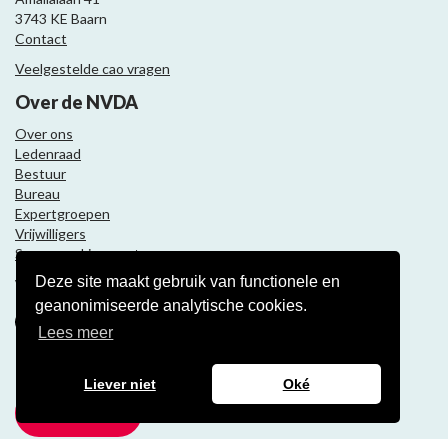
3743 KE Baarn
Contact
Veelgestelde cao vragen
Over de NVDA
Over ons
Ledenraad
Bestuur
Bureau
Expertgroepen
Vrijwilligers
Samenwerkingspartners
Deze site maakt gebruik van functionele en
Volg ons
geanonimiseerde analytische cookies.
Lees meer
Nieuwsbrief
Liever niet
Oké
Meld je aan