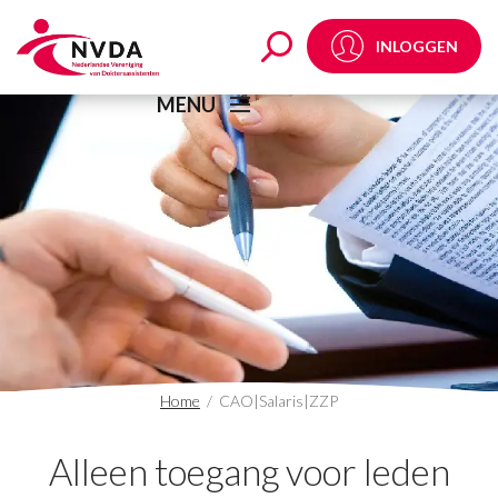
CAO|Salaris|ZZP Arch
INLOGGEN
MENU
Home
/
CAO|Salaris|ZZP
Alleen toegang voor leden