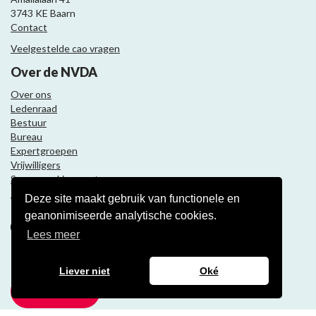
3743 KE Baarn
Contact
Veelgestelde cao vragen
Over de NVDA
Over ons
Ledenraad
Bestuur
Bureau
Expertgroepen
Vrijwilligers
Samenwerkingspartners
Deze site maakt gebruik van functionele en
Volg ons
geanonimiseerde analytische cookies.
Lees meer
Nieuwsbrief
Liever niet
Oké
Meld je aan