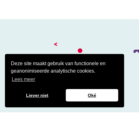
<
Deze site maakt gebruik van functionele en
geanonimiseerde analytische cookies.
Kantoor
Lees meer
Amalialaan 41
3743 KE Baarn
Contact
Liever niet
Oké
Veelgestelde cao vragen