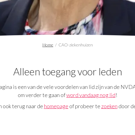
Home
/
CAO-ziekenhuizen
Alleen toegang voor leden
gina is een van de vele voordelen van lid zijn van de NVD
om verder te gaan of
word vandaag nog lid
!
n ook terug naar de
homepage
of probeer te
zoeken
door de