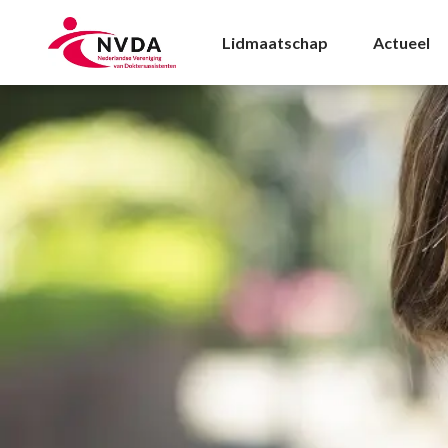
CAO-ziekenhuizen Arc
Lidmaatschap
Actueel