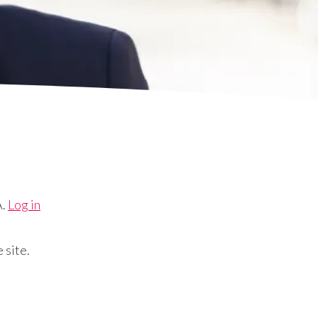
A.
Log in
 site.