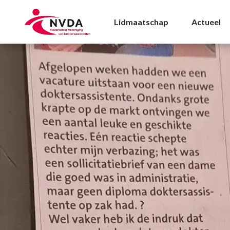
Beroepsontwikkeling|T
Lidmaatschap
Actueel