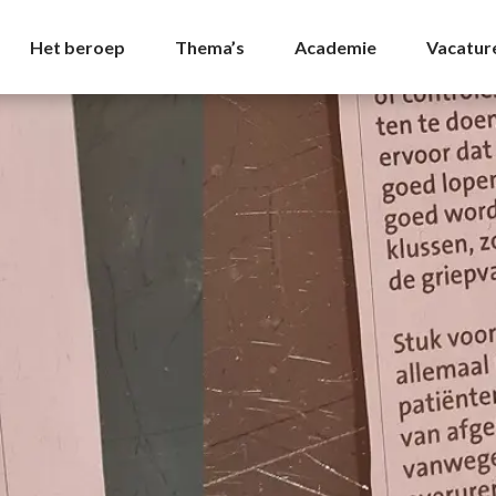
riage Archives - NVDA
Het beroep
Thema’s
Academie
Vacatur