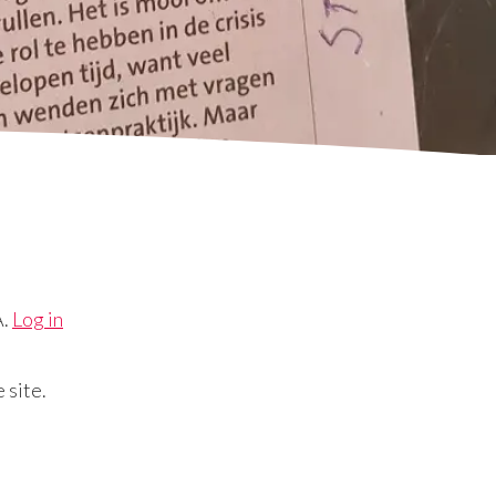
A.
Log in
 site.