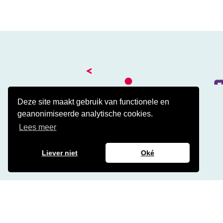
<
Deze site maakt gebruik van functionele en
geanonimiseerde analytische cookies.
Kantoor
Lees meer
Amalialaan 41
3743 KE Baarn
Contact
Liever niet
Oké
Veelgestelde cao vragen