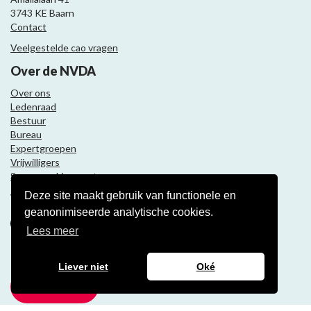
3743 KE Baarn
Contact
Veelgestelde cao vragen
Over de NVDA
Over ons
Ledenraad
Bestuur
Bureau
Expertgroepen
Vrijwilligers
Samenwerkingspartners
Deze site maakt gebruik van functionele en
Volg ons
geanonimiseerde analytische cookies.
Lees meer
Nieuwsbrief
Liever niet
Oké
Meld je aan