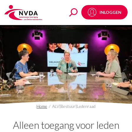
ALV|Bestuur|Ledenraa
INLOGGEN
MENU
Home
/
ALV|Bestuur|Ledenraad
Alleen toegang voor leden