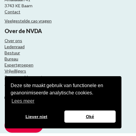
3743 KE Baarn
Contact
Veelgestelde cao vragen
Over de NVDA
Over ons
Ledenraad
Bestuur
Bureau
Expertgroepen
Vrijwilligers
Samenwerkingspartners
Deze site maakt gebruik van functionele en
Volg ons
geanonimiseerde analytische cookies.
Lees meer
Nieuwsbrief
Liever niet
Oké
Meld je aan