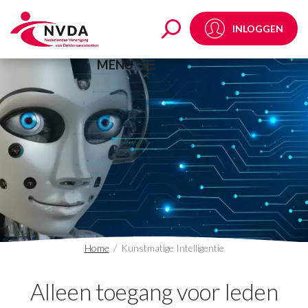
Kunstmatige Intelligen
INLOGGEN
MENU
Home
/
Kunstmatige Intelligentie
Alleen toegang voor leden