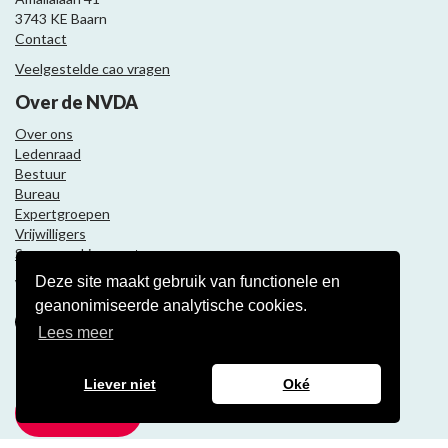
3743 KE Baarn
Contact
Veelgestelde cao vragen
Over de NVDA
Over ons
Ledenraad
Bestuur
Bureau
Expertgroepen
Vrijwilligers
Samenwerkingspartners
Deze site maakt gebruik van functionele en
Volg ons
geanonimiseerde analytische cookies.
Lees meer
Nieuwsbrief
Liever niet
Oké
Meld je aan