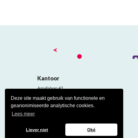
<
Kantoor
Amalialaan 41
3743 KE Baarn
Deze site maakt gebruik van functionele en
Contact
geanonimiseerde analytische cookies.
Veelgestelde cao vragen
Lees meer
Liever niet
Oké