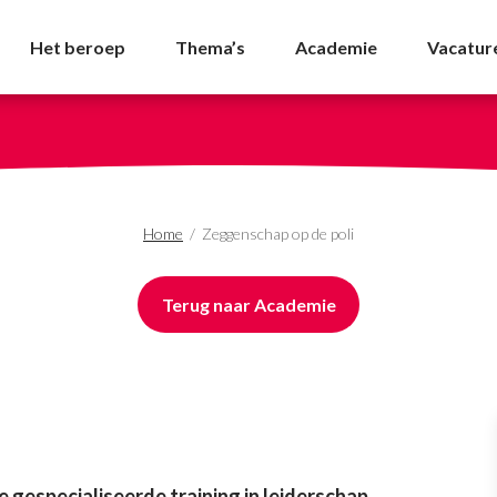
i - NVDA
Het beroep
Thema’s
Academie
Vacatur
Home
/
Zeggenschap op de poli
Terug naar Academie
gespecialiseerde training in leiderschap