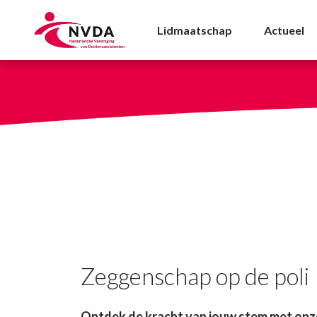
Zeggenschap op de pol
Lidmaatschap
Actueel
Zeggenschap op de poli
Ontdek de kracht van jouw stem met onze 