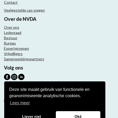
Contact
Veelgestelde cao vragen
Over de NVDA
Over ons
Ledenraad
Bestuur
Bureau
Expertgroepen
Vrijwilligers
Samenwerkingspartners
Volg ons
Nieuwsbrief
Deze site maakt gebruik van functionele en
geanonimiseerde analytische cookies.
Meld je aan
Lees meer
Liever niet
Oké
Website ontwikkeling door Eenvoud.