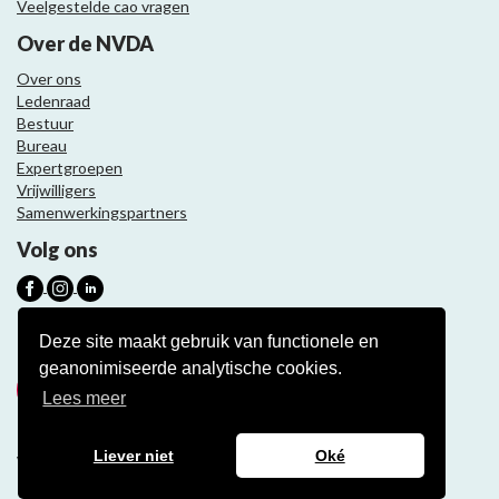
Veelgestelde cao vragen
Over de NVDA
Over ons
Ledenraad
Bestuur
Bureau
Expertgroepen
Vrijwilligers
Samenwerkingspartners
Volg ons
Nieuwsbrief
Deze site maakt gebruik van functionele en
geanonimiseerde analytische cookies.
Meld je aan
Lees meer
Liever niet
Oké
Website ontwikkeling door Eenvoud.