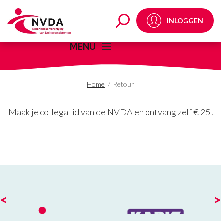
Retour - NVDA
INLOGGEN
MENU
Home
/
Retour
Maak je collega lid van de NVDA en ontvang zelf € 25!
<
>