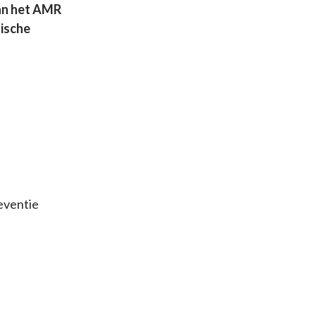
n het AMR
tische
reventie