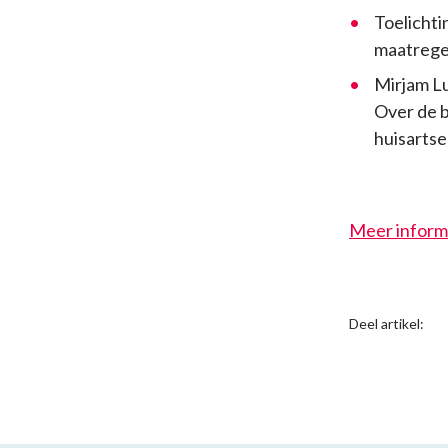
Toelichti
maatregel
Mirjam L
Over de b
huisartse
Meer inform
Deel artikel: