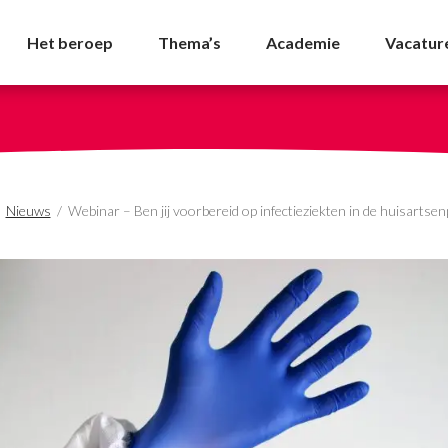
ereid op infectieziekten
Het beroep
Thema’s
Academie
Vacatur
/
Nieuws
/
Webinar – Ben jij voorbereid op infectieziekten in de huisartsen