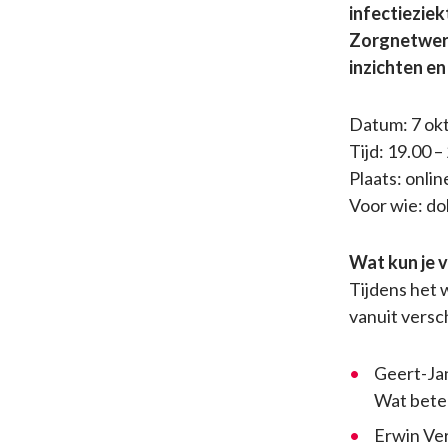
infectieziek
Zorgnetwerk
inzichten en
Datum: 7 ok
Tijd: 19.00
–
Plaats: onlin
Voor wie: do
Wat kun je 
Tijdens het
vanuit versc
Geert-Ja
Wat betek
Erwin Ver