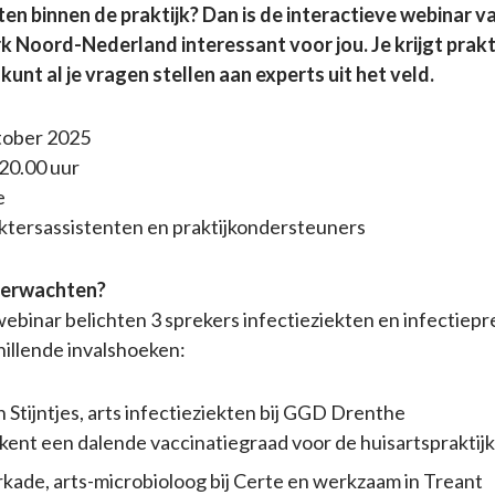
ten binnen de praktijk? Dan is de interactieve
webinar
va
 Noord-Nederland interessant voor jou. Je krijgt prak
 kunt al je vragen stellen aan experts uit het veld.
tober 2025
 20.00 uur
e
ktersassistenten en praktijkondersteuners
verwachten?
webinar
belichten 3 sprekers infectieziekten en infectiep
hillende invalshoeken:
n
Stijntjes
, arts infectieziekten bij GGD Drenthe
ent een dalende vaccinatiegraad voor de huisartspraktijk
kade, arts-microbioloog bij
Certe
en werkzaam in
Treant