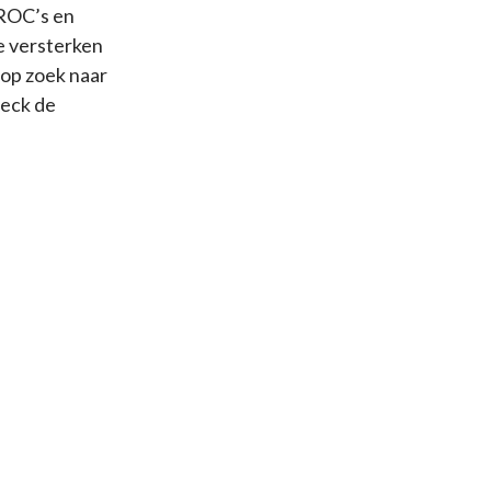
 ROC’s en
e versterken
 op zoek naar
heck de