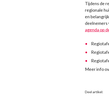
Tijdens de r
regionale hu
en belangrij
deelnemers v
agenda op d
Regiotafe
Regiotafe
Regiotafe
Meer info ov
Deel artikel: