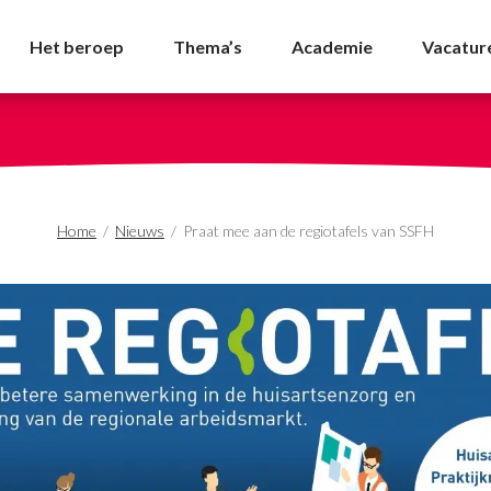
tafels van SSFH - NVDA
Het beroep
Thema’s
Academie
Vacatur
Home
/
Nieuws
/
Praat mee aan de regiotafels van SSFH