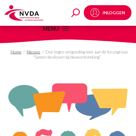
Doe tegen vergoeding m
INLOGGEN
MENU
Home
/
Nieuws
/
Doe tegen vergoeding mee aan de focusgroep
“Samen beslissen bij blaasontsteking”.