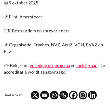
📅
9 oktober 2025
📍
Flint, Amersfoort
👩🏽‍⚕️
Bestuurders en zorgverleners
📌
Organisatie: Trimbos, NVZ, ActiZ, VGN, BVKZ en
FLZ
👉
Bekijk het
volledige programma
en
meld je aan
. De
accreditatie wordt aangevraagd.
Deel artikel: