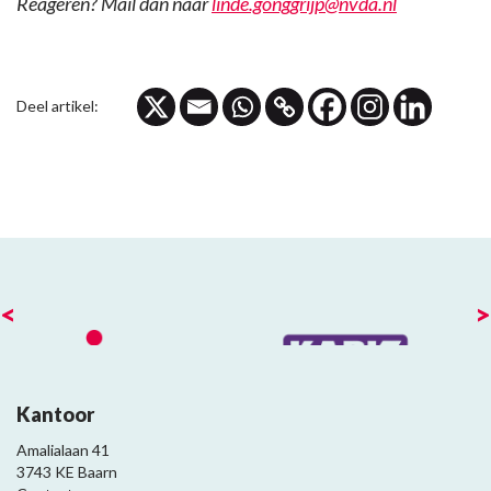
Reageren? Mail dan naar
linde.gonggrijp@nvda.nl
Deel artikel:
<
>
Kantoor
Amalialaan 41
3743 KE Baarn