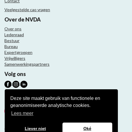
Contact
Veelgestelde cao vragen
Over de NVDA
Over ons
Ledenraad
Bestuur
Bureau
Expertgroepen
Vrijwilligers
Samenwerkingspartners
Volg ons
Nieuwsbrief
Deze site maakt gebruik van functionele en
geanonimiseerde analytische cookies.
Meld je aan
Lees meer
Liever niet
Oké
Website ontwikkeling door Eenvoud.