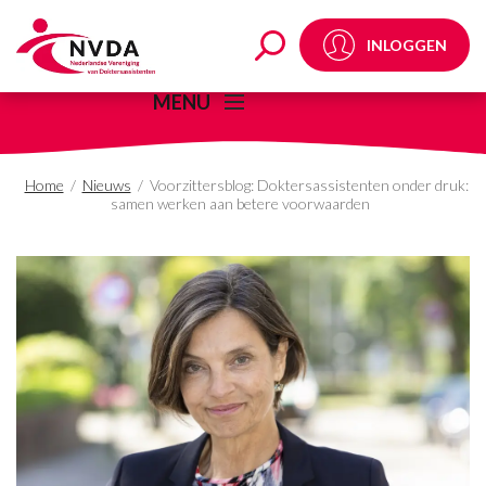
Voorzittersblog: Dokt
INLOGGEN
MENU
Home
/
Nieuws
/
Voorzittersblog: Doktersassistenten onder druk:
samen werken aan betere voorwaarden