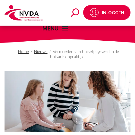
Vermoeden van huiselij
INLOGGEN
MENU
Home
/
Nieuws
/
Vermoeden van huiselijk geweld in de
huisartsenpraktijk