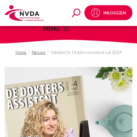
Vakblad De Doktersassi
INLOGGEN
MENU
Home
/
Nieuws
/
Vakblad De Doktersassistent juli 2024