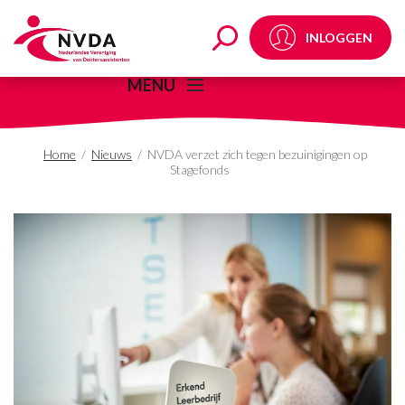
NVDA verzet zich tege
INLOGGEN
MENU
Home
/
Nieuws
/
NVDA verzet zich tegen bezuinigingen op
Stagefonds