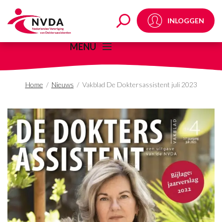
Vakblad De Doktersassi
INLOGGEN
MENU
Home
/
Nieuws
/
Vakblad De Doktersassistent juli 2023