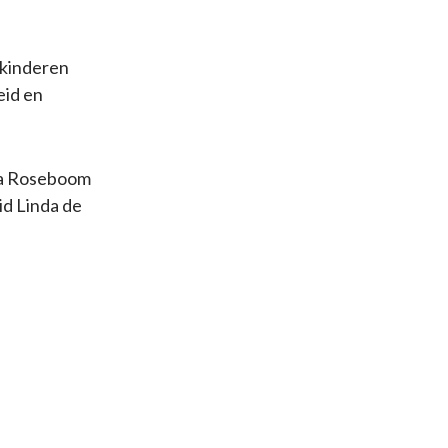
 kinderen
eid en
ssa Roseboom
d Linda de