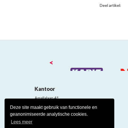
Deel artikel:
<
Kantoor
Amalialaan 41
3743 KE Baarn
Deze site maakt gebruik van functionele en
Contact
geanonimiseerde analytische cookies.
Veelgestelde cao vragen
Lees meer