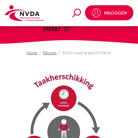
'Doen waar je goed in 
INLOGGEN
MENU
Home
/
Nieuws
/
‘Doen waar je goed in bent’