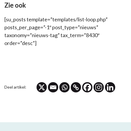
Zie ook
[su_posts template=”templates/list-loop.php”
posts_per_page=”-1″ post_type=”nieuws”
taxonomy=”nieuws-tag” tax_term=”8430″
order=”desc”]
Deel artikel: