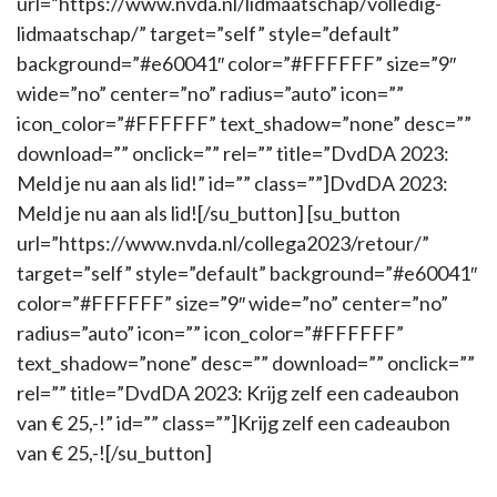
url=”https://www.nvda.nl/lidmaatschap/volledig-
lidmaatschap/” target=”self” style=”default”
background=”#e60041″ color=”#FFFFFF” size=”9″
wide=”no” center=”no” radius=”auto” icon=””
icon_color=”#FFFFFF” text_shadow=”none” desc=””
download=”” onclick=”” rel=”” title=”DvdDA 2023:
Meld je nu aan als lid!” id=”” class=””]DvdDA 2023:
Meld je nu aan als lid![/su_button] [su_button
url=”https://www.nvda.nl/collega2023/retour/”
target=”self” style=”default” background=”#e60041″
color=”#FFFFFF” size=”9″ wide=”no” center=”no”
radius=”auto” icon=”” icon_color=”#FFFFFF”
text_shadow=”none” desc=”” download=”” onclick=””
rel=”” title=”DvdDA 2023: Krijg zelf een cadeaubon
van € 25,-!” id=”” class=””]Krijg zelf een cadeaubon
van € 25,-![/su_button]