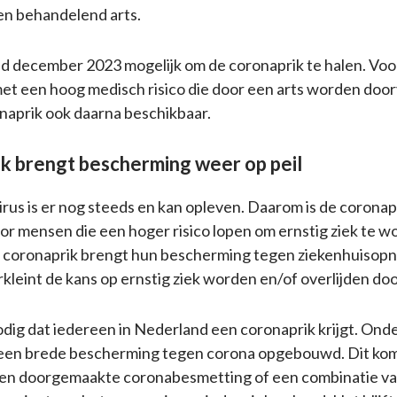
en behandelend arts.
ind december 2023 mogelijk om de coronaprik te halen. V
et een hoog medisch risico die door een arts worden do
ronaprik ook daarna beschikbaar.
k brengt bescherming weer op peil
rus is er nog steeds en kan opleven. Daarom is de coronap
oor mensen die een hoger risico lopen om ernstig ziek te 
De coronaprik brengt hun bescherming tegen ziekenhuiso
erkleint de kans op ernstig ziek worden en/of overlijden do
nodig dat iedereen in Nederland een coronaprik krijgt. Ond
s een brede bescherming tegen corona opgebouwd. Dit ko
 een doorgemaakte coronabesmetting of een combinatie va