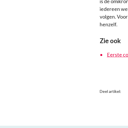
is de omikro
iedereen wel
volgen. Voo
henzelf.
Zie ook
Eerste co
Deel artikel: