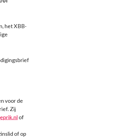
n/of
n, het XBB-
dige
digingsbrief
gen voor de
ef. Zij
eprik.nl
of
nslid of op