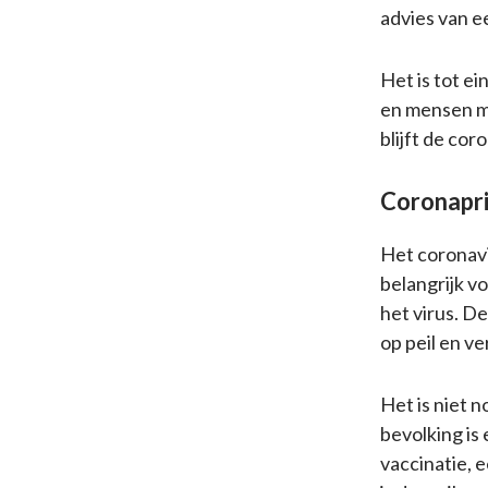
advies van e
Het is tot e
en mensen m
blijft de co
Coronapri
Het coronavi
belangrijk v
het virus. 
op peil en v
Het is niet 
bevolking i
vaccinatie,