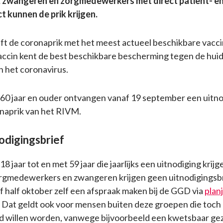
, zwangeren en zorgmedewerkers met direct patiënt- e
t kunnen de prik krijgen.
 de coronaprik met het meest actueel beschikbare vacci
vaccin kent de best beschikbare bescherming tegen de hui
n het coronavirus.
0 jaar en ouder ontvangen vanaf 19 september een uitno
naprik van het RIVM.
odigingsbrief
 jaar tot en met 59 jaar die jaarlijks een uitnodiging krij
orgmedewerkers en zwangeren krijgen geen uitnodigingsbri
 half oktober zelf een afspraak maken bij de GGD via
planj
 Dat geldt ook voor mensen buiten deze groepen die toch
 willen worden, vanwege bijvoorbeeld een kwetsbaar gezi