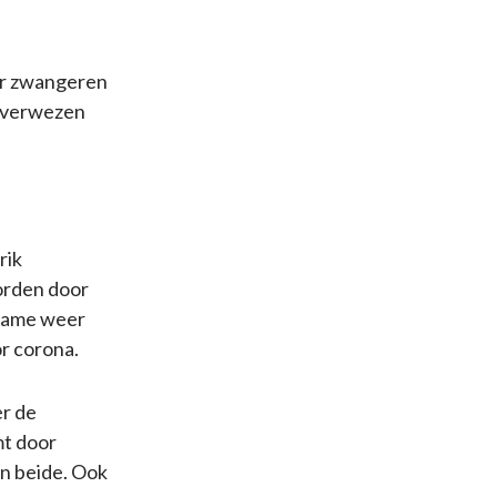
oor zwangeren
orverwezen
rik
worden door
pname weer
or corona.
er de
mt door
n beide. Ook