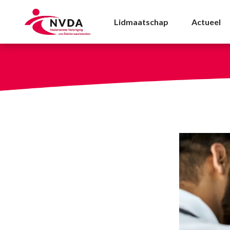
Coronaprik najaar 202
Lidmaatschap
Actueel