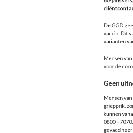
60-plussers
cliëntcontac
De GGD geeft
vaccin. Dit 
varianten va
Mensen van 6
voor de coro
Geen uitn
Mensen van 18
griepprik, z
kunnen vanaf
0800 – 7070.
gevaccineerd