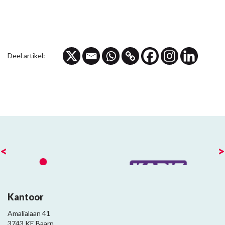
Deel artikel:
<
>
Kantoor
Amalialaan 41
3743 KE Baarn