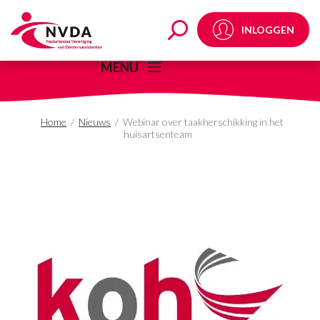
Webinar over taakhersc
INLOGGEN
MENU
Home
/
Nieuws
/
Webinar over taakherschikking in het
huisartsenteam