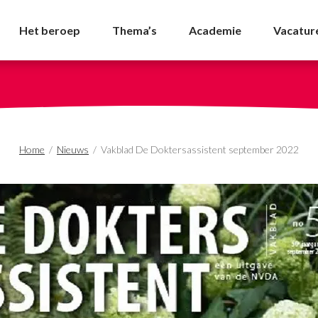
istent september 2022
Het beroep
Thema’s
Academie
Vacatur
Home
/
Nieuws
/
Vakblad De Doktersassistent september 2022