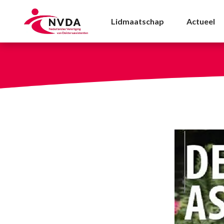
Vakblad De Doktersass
Lidmaatschap
Actueel