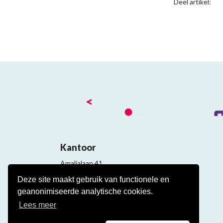
Deel artikel:
<
Kantoor
Amalialaan 41
3743 KE Baarn
Deze site maakt gebruik van functionele en
Contact
geanonimiseerde analytische cookies.
Veelgestelde cao vragen
Lees meer