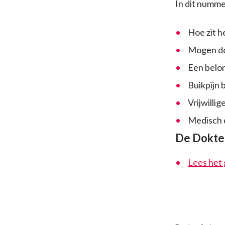
In dit numme
Hoe zit h
Mogen do
Een belon
Buikpijn 
Vrijwillig
Medisch 
De Dokter
Lees het 