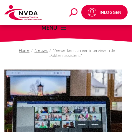
Meewerken aan een int
INLOGGEN
MENU
Home
/
Nieuws
/
Meewerken aan een interview in de
Doktersassistent?