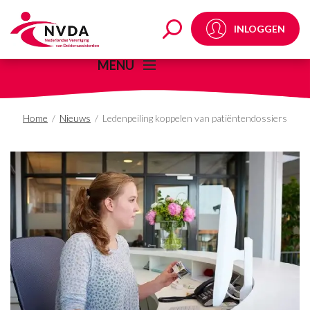
Ledenpeiling koppelen 
INLOGGEN
MENU
Home
/
Nieuws
/
Ledenpeiling koppelen van patiëntendossiers