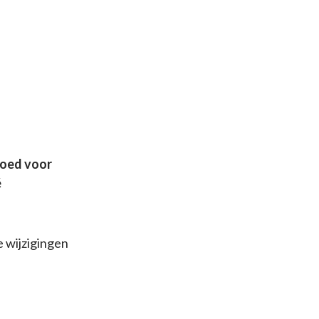
goed voor
é
 wijzigingen