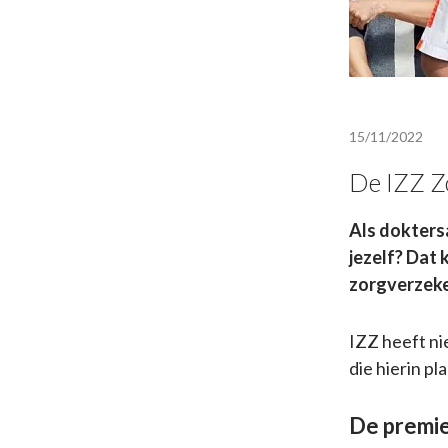
15/11/2022
De IZZ Z
Als doktersa
jezelf? Dat
zorgverzeker
IZZ heeft ni
die hierin pl
De premie