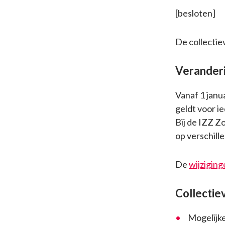
[besloten]
De collectie
Veranderin
Vanaf 1 janua
geldt voor i
Bij de IZZ Z
op verschill
De
wijzigin
Collectie
Mogelijke