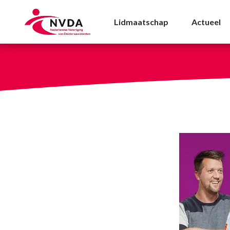
De IZZ Zorgverzekeri
Lidmaatschap
Actueel