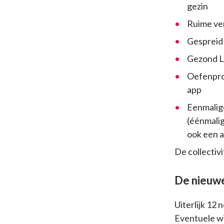
gezin
Ruime ve
Gespreid 
Gezond Le
Oefenpro
app
Eenmalig
(éénmalig
ook een a
De collectiv
De nieuwe
Uiterlijk 12
Eventuele wi