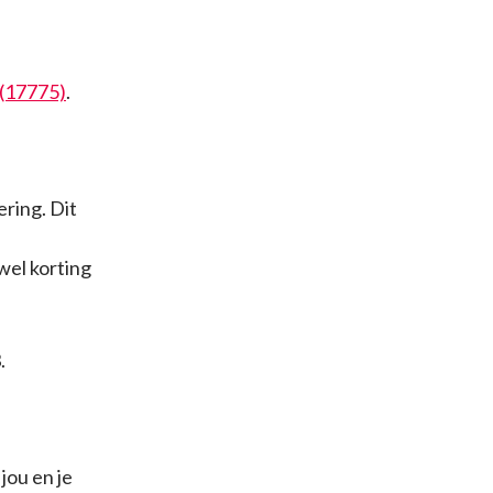
(17775)
.
ering. Dit
wel korting
.
jou en je