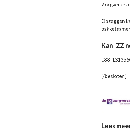
Zorgverzeker
Opzeggen ka
pakketsamens
Kan IZZ n
088-131356
[/besloten]
Lees mee