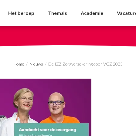
ng door VGZ 2023 - NV
Het beroep
Thema’s
Academie
Vacatur
Home
/
Nieuws
/
De IZZ Zorgverzekering door VGZ 2023