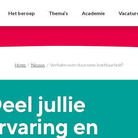
e inzetbaarheid? - NV
Het beroep
Thema’s
Academie
Vacatur
Home
/
Nieuws
/
Verhalen over duurzame inzetbaarheid?