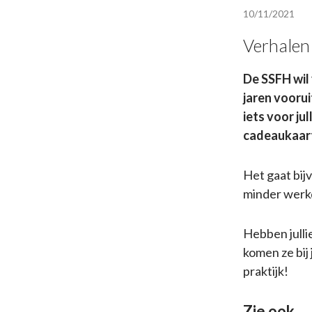
10/11/2021
Verhalen
De SSFH wil
jaren voorui
iets voor ju
cadeaukaart
Het gaat bij
minder werkd
Hebben julli
komen ze bij 
praktijk!
Zie ook