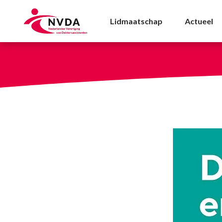
Verhalen over duurzam
Lidmaatschap
Actueel