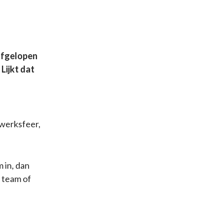
 afgelopen
Lijkt dat
 werksfeer,
 in, dan
w team of